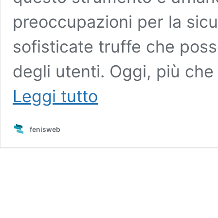
preoccupazioni per la sicu
sofisticate truffe che poss
degli utenti. Oggi, più ch
Bancomat:
Leggi tutto
7
precauzioni
anti-
fenisweb
truffa
che
le
banche
raccomandano
sempre